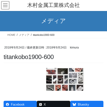
コ
ナ
木村金属工業株式会社
ン
ビ
テ
ゲ
ン
ー
メディア
ツ
シ
へ
ョ
ス
ン
HOME
メディア
titankobo1900-600
キ
に
ッ
移
プ
動
2018年9月24日
/ 最終更新日時 :
2018年9月24日
kimura
titankobo1900-600
Facebook
X
Bluesky